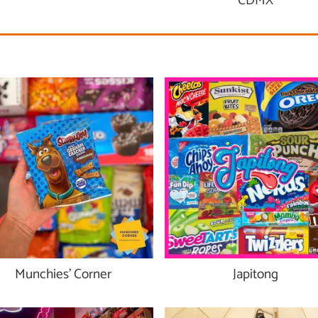
CDMX
Munchies’ Corner
Japitong