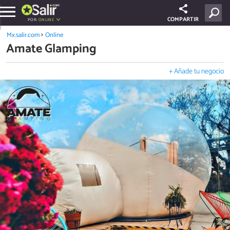
COMPARTIR
POR:
ONLINE
Mx.salir.com
Online
Amate Glamping
+ Añade tu negocio