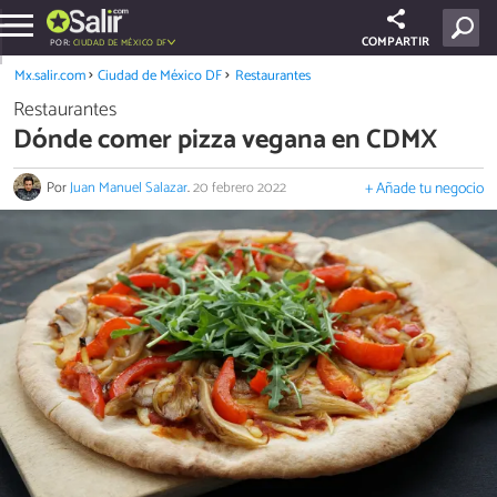
COMPARTIR
POR:
CIUDAD DE MÉXICO DF
Mx.salir.com
Ciudad de México DF
Restaurantes
Restaurantes
Dónde comer pizza vegana en CDMX
Por
Juan Manuel Salazar
.
20 febrero 2022
+ Añade tu negocio