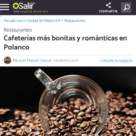
COMPARTIR
POR:
CIUDAD DE MÉXICO DF
Mx.salir.com
Ciudad de México DF
Restaurantes
Restaurantes
Cafeterías más bonitas y románticas en
Polanco
Por
Juan Manuel Salazar
.
1 diciembre 2021
+ Añade tu negocio