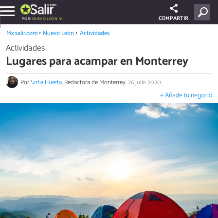
COMPARTIR
POR:
NUEVO LEÓN
Mx.salir.com
Nuevo León
Actividades
Actividades
Lugares para acampar en Monterrey
Por
Sofía Huerta
, Redactora de Monterrey.
26 julio 2020
+ Añade tu negocio