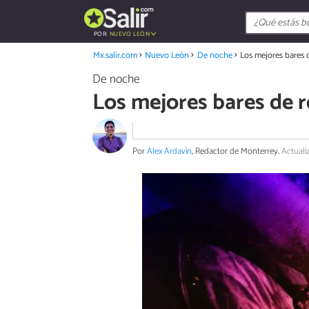
POR:
NUEVO LEÓN
Mx.salir.com
Nuevo León
De noche
Los mejores bares 
De noche
Los mejores bares de 
Por
Alex Ardavín
, Redactor de Monterrey.
Actuali