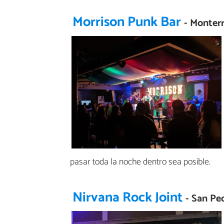
Morrison Punk Bar
- Monter
pasar toda la noche dentro sea posible.
Nirvana Rock Joint
- San Pe