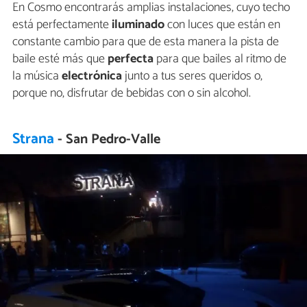
En Cosmo encontrarás amplias instalaciones, cuyo techo
está perfectamente
iluminado
con luces que están en
constante cambio para que de esta manera la pista de
baile esté más que
perfecta
para que bailes al ritmo de
la música
electrónica
junto a tus seres queridos o,
porque no, disfrutar de bebidas con o sin alcohol.
Strana
- San Pedro-Valle