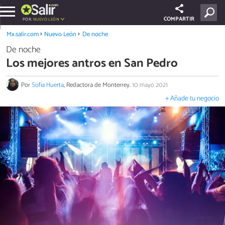
COMPARTIR
POR:
NUEVO LEÓN
Mx.salir.com
Nuevo León
De noche
De noche
Los mejores antros en San Pedro
Por
Sofía Huerta
, Redactora de Monterrey.
10 mayo 2021
+ Añade tu negocio