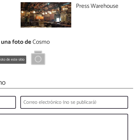
Press Warehouse
 una foto de
Cosmo
oto de este sitio
mo