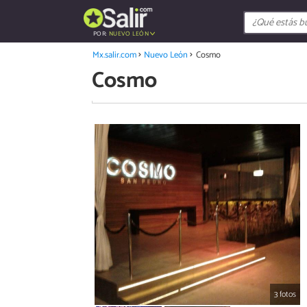
POR:
NUEVO LEÓN
Mx.salir.com
Nuevo León
Cosmo
Cosmo
3 fotos