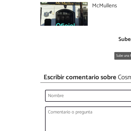
McMullens
Sube
Sube una f
Escribir comentario sobre
Cos