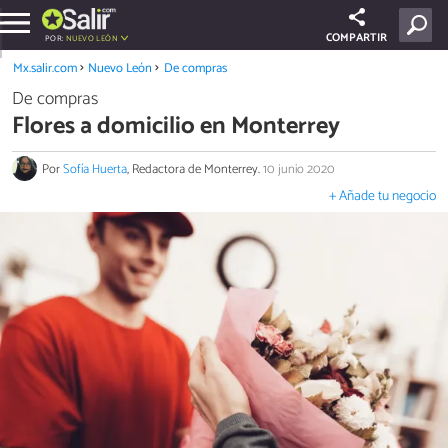
COMPARTIR
POR:
NUEVO LEÓN
Mx.salir.com
Nuevo León
De compras
De compras
Flores a domicilio en Monterrey
Por
Sofía Huerta
, Redactora de Monterrey.
10 junio 2020
+ Añade tu negocio