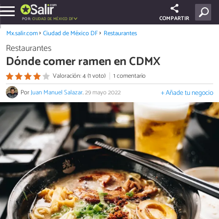
COMPARTIR
POR:
CIUDAD DE MÉXICO DF
Mx.salir.com
Ciudad de México DF
Restaurantes
Restaurantes
Dónde comer ramen en CDMX
Valoración: 4 (1 voto)
1 comentario
Por
Juan Manuel Salazar
.
29 mayo 2022
+ Añade tu negocio