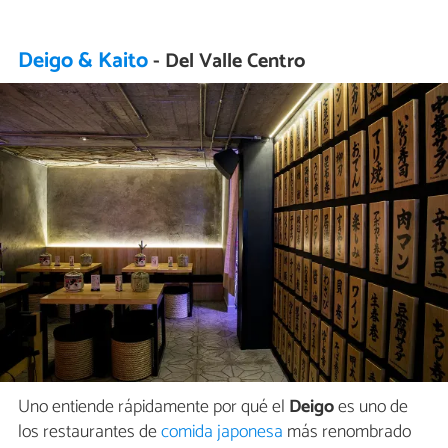
Deigo & Kaito
- Del Valle Centro
Uno entiende rápidamente por qué el
Deigo
es uno de
los restaurantes de
comida japonesa
más renombrado