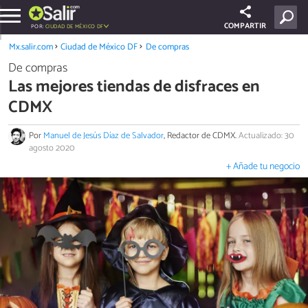
COMPARTIR
POR:
CIUDAD DE MÉXICO DF
Mx.salir.com
Ciudad de México DF
De compras
De compras
Las mejores tiendas de disfraces en
CDMX
Por
Manuel de Jesús Díaz de Salvador
, Redactor de CDMX.
Actualizado: 30
agosto 2020
+ Añade tu negocio