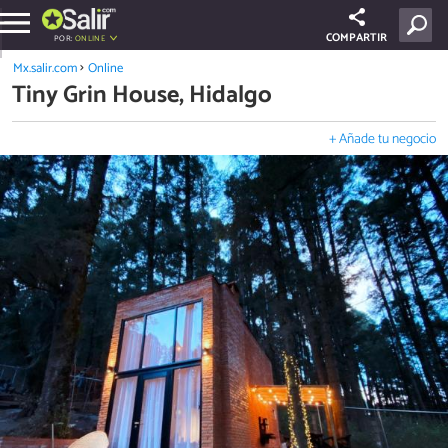
COMPARTIR
POR:
ONLINE
Mx.salir.com
Online
Tiny Grin House, Hidalgo
+ Añade tu negocio