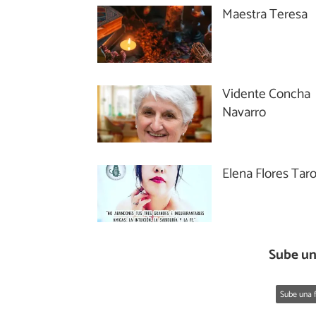
Maestra Teresa
Vidente Concha
Navarro
Elena Flores Taro
Sube un
Sube una f