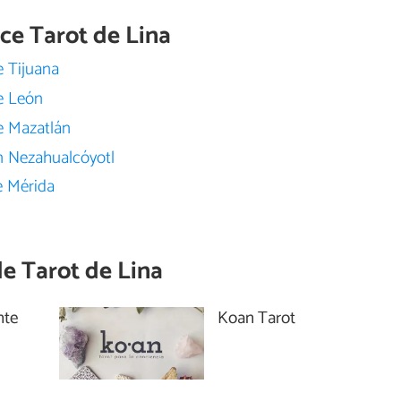
ece Tarot de Lina
e Tijuana
de León
de Mazatlán
en Nezahualcóyotl
e Mérida
de
Tarot de Lina
nte
Koan Tarot