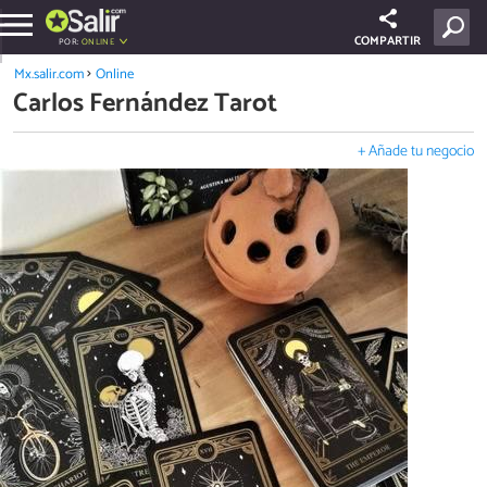
COMPARTIR
POR:
ONLINE
Mx.salir.com
Online
Carlos Fernández Tarot
+ Añade tu negocio