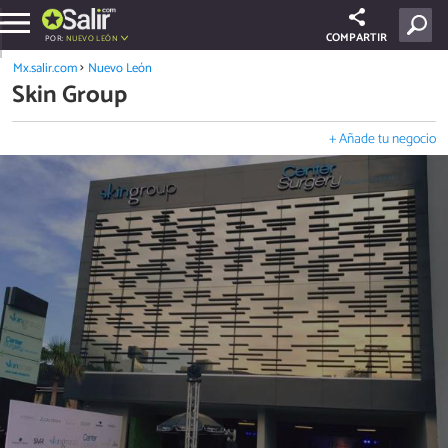
COMPARTIR
POR:
NUEVO LEÓN
Mx.salir.com
Nuevo León
Skin Group
+ Añade tu negocio