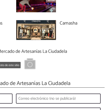
as
Camasha
ercado de Artesanías La Ciudadela
oto de este sitio
do de Artesanías La Ciudadela