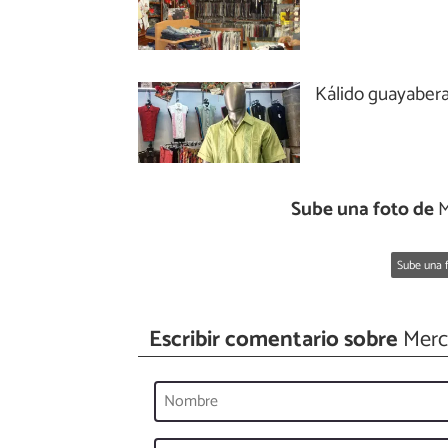
Kálido guayaber
Sube una foto de
M
Sube una f
Escribir comentario sobre
Merca