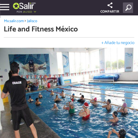
COMPARTIR
POR:
JALISCO
Mx.salir.com
Jalisco
Life and Fitness México
+ Añade tu negocio