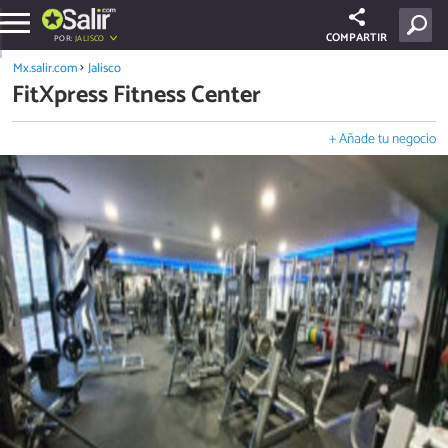
COMPARTIR
POR:
JALISCO
Mx.salir.com
Jalisco
FitXpress Fitness Center
+ Añade tu negocio