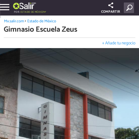
COMPARTIR
POR:
ESTADO DE MÉXICO
Mx.salir.com
Estado de México
Gimnasio Escuela Zeus
+ Añade tu negocio