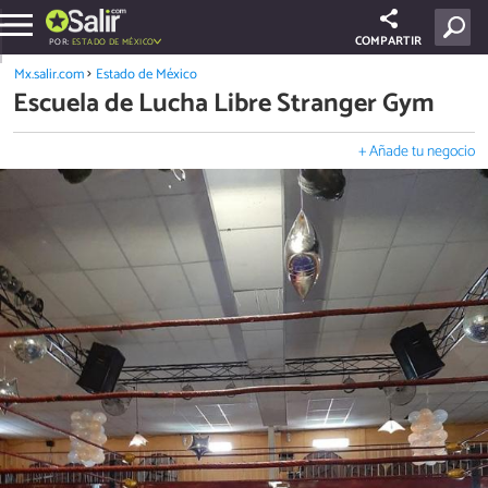
COMPARTIR
POR:
ESTADO DE MÉXICO
Mx.salir.com
Estado de México
Escuela de Lucha Libre Stranger Gym
+ Añade tu negocio