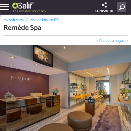
COMPARTIR
POR:
CIUDAD DE MÉXICO DF
Mx.salir.com
Ciudad de México DF
Remède Spa
+ Añade tu negocio