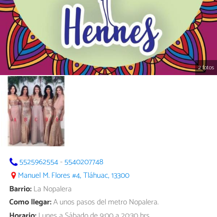
2 fotos
5525962554
-
5540207748
Manuel M. Flores #4, Tláhuac, 13300
Barrio:
La Nopalera
Como llegar:
A unos pasos del metro Nopalera.
Horario:
Lunes a Sábado de 9:00 a 20:30 hrs.