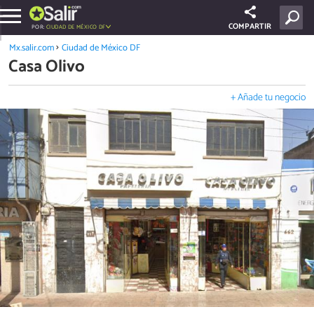
COMPARTIR
POR:
CIUDAD DE MÉXICO DF
Mx.salir.com
Ciudad de México DF
Casa Olivo
+ Añade tu negocio